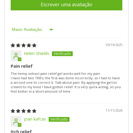
Escrever uma avaliação
Sort by
03/19/2025
Helen Shields
Pain relief
The hemp extract pain relief gel works well for my pain.
I have had two TKR's; the first was done incorrectly, so I had to have
a second one to correct it. Talk about pain. By applying the gel (or
cream) to my knee I have gotten relief. It is very quick-acting, so you
feel better in a short amount of time.
11/11/2024
joan kafcas
Itch relief