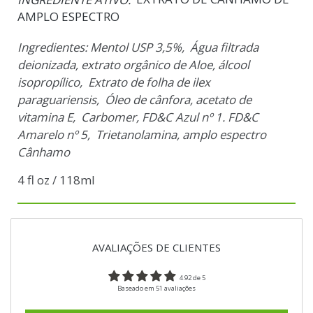
AMPLO ESPECTRO
Ingredientes: Mentol USP 3,5%, Água filtrada
deionizada, extrato orgânico de Aloe, álcool
isopropílico, Extrato de folha de ilex
paraguariensis, Óleo de cânfora, acetato de
vitamina E, Carbomer, FD&C Azul nº 1. FD&C
Amarelo nº 5, Trietanolamina, amplo espectro
Cânhamo
4 fl oz / 118ml
AVALIAÇÕES DE CLIENTES
4.92 de 5
Baseado em 51 avaliações