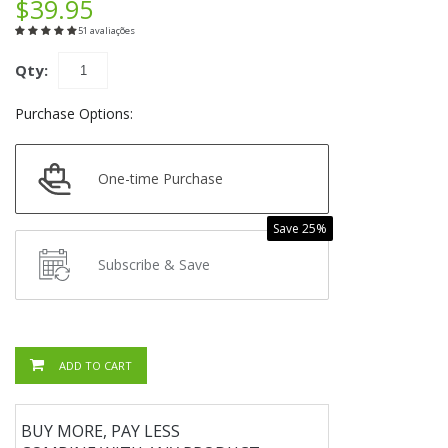
$39.95
51 avaliações
Qty:
Purchase Options:
One-time Purchase
Save 25%
Subscribe & Save
ADD TO CART
BUY MORE, PAY LESS