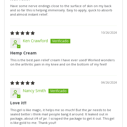
Have some nerve endings close to the surface of skin on my back
and so far this is helping immensely. Easy to apply, quick to absorb
and almost instant relief.
10/26/2024
Ken Crawford
Hemp Cream
This is the best pain relief cream I have ever used! Worked wonders
on the arthritic pain in my knee and on the bottom of my feet!
04/26/2024
Nancy Smith
Love it!!
This gel is like magic, it helps me so much! But the jar needs to be
sealed better.i think mail people bang it around. It leaked out in
package, about i/4 of jar. I scraped the package to get it out. This gel
is like gold to me. Thank you!!