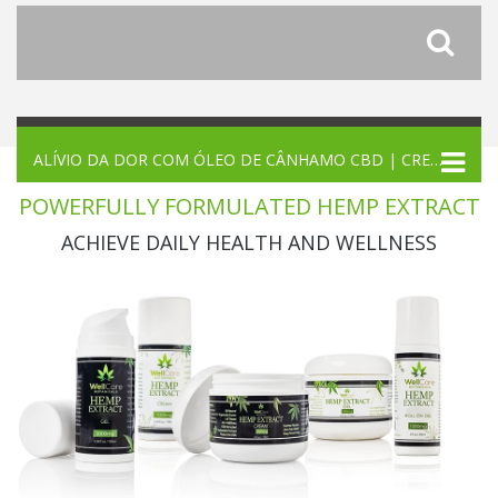
ALÍVIO DA DOR COM ÓLEO DE CÂNHAMO CBD | CREMES E GÉIS CBD 500MG
POWERFULLY FORMULATED HEMP EXTRACT
ACHIEVE DAILY HEALTH AND WELLNESS