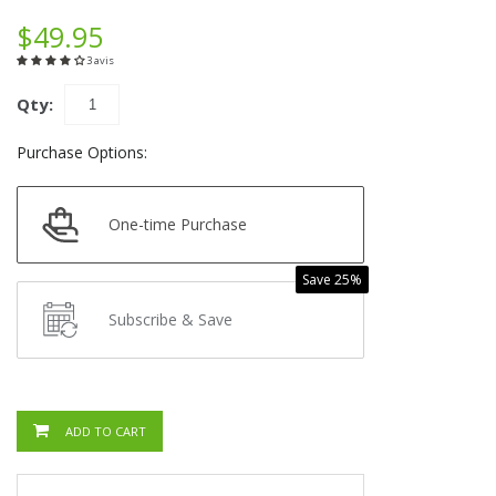
$49.95
3 avis
Qty:
Purchase Options:
One-time Purchase
Save 25%
Subscribe & Save
ADD TO CART