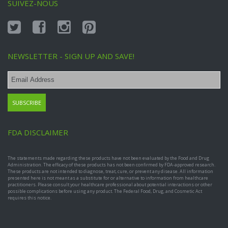
SUIVEZ-NOUS
NEWSLETTER - SIGN UP AND SAVE!
FDA DISCLAIMER
The statements made regarding these products have not been evaluated by the Food and Drug
Administration. The efficacy of these products has not been confirmed by FDA-approved research.
These products are not intended to diagnose, treat, cure, or prevent any disease. All information
presented here is not meant as a substitute for or alternative to information from healthcare
practitioners. Please consult your healthcare professional about potential interactions or other
possible complications before using any product. The Federal Food, Drug, and Cosmetic Act
requires this notice.